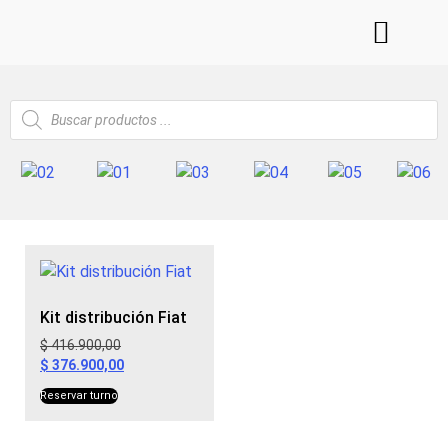
Tienda de correas
Fichas de correas
Kit distribución Fiat
$
416.900,00
$
376.900,00
Reservar turno